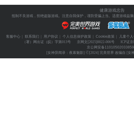
健康游戏忠告
抵制不良游戏，拒绝盗版游戏。注意自我保护，谨防受骗上当。
适度游戏益脑
客服中心
|
联系我们
|
用户协议
|
个人信息保护政策
|
Cookie政策
|
儿童个人
（署）网出证（皖）字第013号
京网文
[2025]0022-006号
ICP证
京
京公网安备
1101050203385
[女神异闻录：夜幕魅影] 🄫[2024] 完美世界 改编自 [女神异