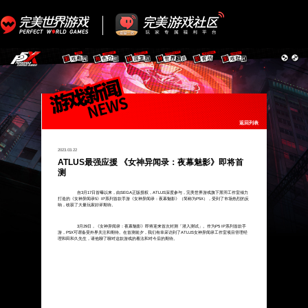
返回列表
2023.03.22
ATLUS最强应援 《女神异闻录：夜幕魅影》即将首
测
自3月17日首曝以来，由SEGA正版授权，ATLUS深度参与，完美世界游戏旗下黑羽工作室倾力
打造的《女神异闻录5》IP系列首款手游《女神异闻录：夜幕魅影》（简称为P5X），受到了市场热烈的反
响，收获了大量玩家好评期待。
3
月29日，《女神异闻录：夜幕魅影》即将迎来首次封测「潜入测试」。作为P5 IP系列首款手
游，P5X可谓备受外界关注和期待。在首测前夕，我们有幸采访到了ATLUS女神异闻录工作室项目管理经
理和田和久先生，请他聊了聊对这款游戏的看法和对今后的期待。