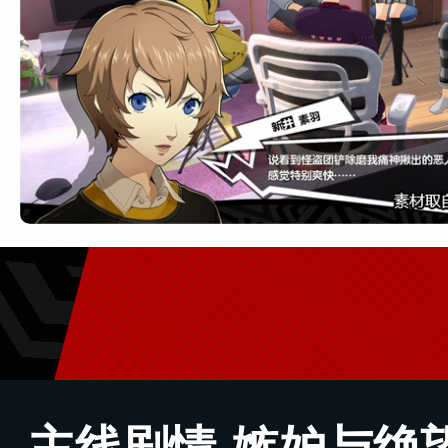
主线剧情-嫉妒与绝