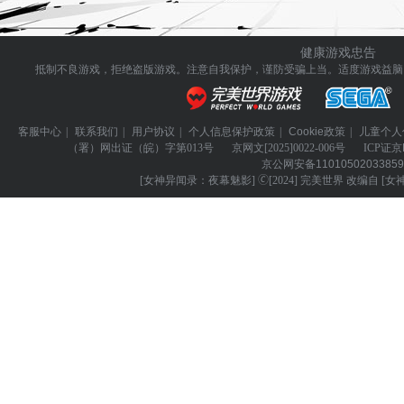
健康游戏忠告
抵制不良游戏，拒绝盗版游戏。注意自我保护，谨防受骗上当。
适度游戏益脑
客服中心
|
联系我们
|
用户协议
|
个人信息保护政策
|
Cookie政策
|
儿童个人
（署）网出证（皖）字第013号
京网文
[2025]0022-006号
ICP证
京
京公网安备
1101050203385
[女神异闻录：夜幕魅影] 🄫[2024] 完美世界 改编自 [女神异